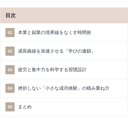
目次
本業と副業の境界線をなくす時間術
01
成長曲線を加速させる「学びの連鎖」
02
疲労と集中力を科学する習慣設計
03
挫折しない「小さな成功体験」の積み重ね方
04
まとめ
05